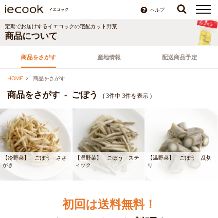
ヘルプ
定期でお届けするイエコックの宅配カット野菜
商品について
商品をさがす
産地情報
配送商品予定
HOME
商品をさがす
商品をさがす - ごぼう
( 3件中 3件を表示 )
【冷野菜】 ごぼう ささ
【温野菜】 ごぼう ステ
【温野菜】 ごぼう 乱切
がき
ィック
り
初回は送料無料！