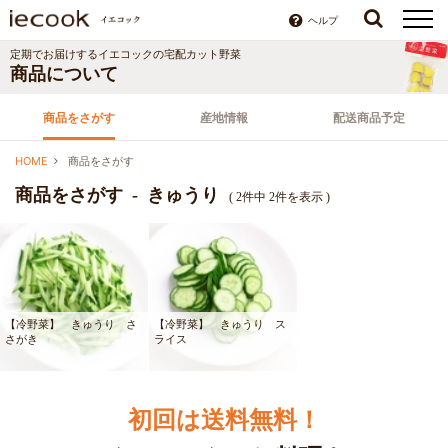
ヘルプ
定期でお届けするイエコックの宅配カット野菜
商品について
商品をさがす
産地情報
配送商品予定
HOME
商品をさがす
商品をさがす - きゅうり
( 2件中 2件を表示 )
【冷野菜】 きゅうり さ
【冷野菜】 きゅうり ス
さがき
ライス
初回は送料無料！