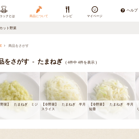
ヘルプ
コックとは
商品について
レシピ
マイページ
カット野菜
E
商品をさがす
品をさがす - たまねぎ
( 4件中 4件を表示 )
冷野菜】 たまねぎ ミジ
【冷野菜】 たまねぎ 半月
【冷野菜】 たまねぎ 半月
ン
スライス
短冊