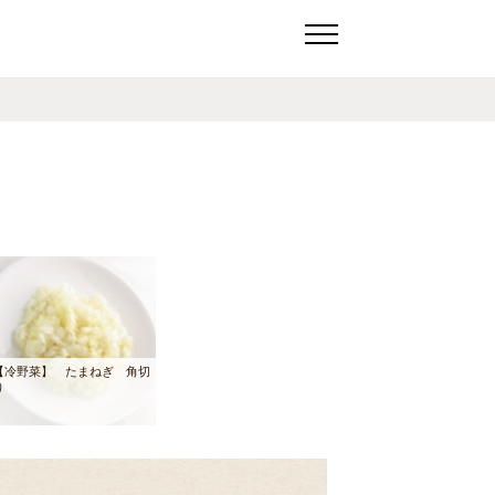
【冷野菜】 たまねぎ 角切
り