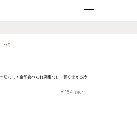
ん 短冊
一切なし！全部食べられ廃棄なし！賢く使える冷
￥
154
（税込）