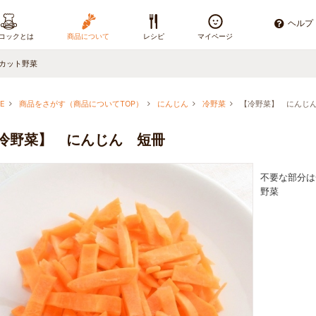
ヘルプ
コックとは
商品について
レシピ
マイページ
カット野菜
E
商品をさがす（商品についてTOP）
にんじん
冷野菜
【冷野菜】 にんじ
冷野菜】 にんじん 短冊
不要な部分は
野菜