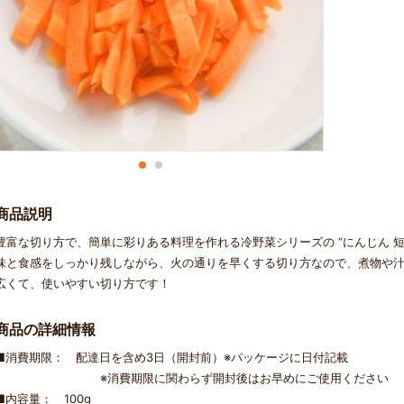
商品説明
豊富な切り方で、簡単に彩りある料理を作れる冷野菜シリーズの “にんじん 短
味と食感をしっかり残しながら、火の通りを早くする切り方なので、煮物や
広くて、使いやすい切り方です！
商品の詳細情報
■消費期限： 配達日を含め3日（開封前）※パッケージに日付記載
※消費期限に関わらず開封後はお早めにご使用ください
■内容量： 100g