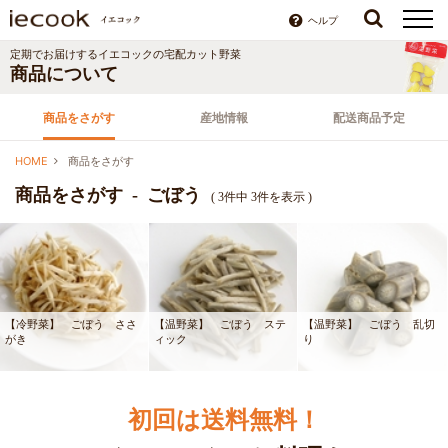
ヘルプ
定期でお届けするイエコックの宅配カット野菜
商品について
商品をさがす
産地情報
配送商品予定
HOME
商品をさがす
商品をさがす - ごぼう
( 3件中 3件を表示 )
【冷野菜】 ごぼう ささ
【温野菜】 ごぼう ステ
【温野菜】 ごぼう 乱切
がき
ィック
り
初回は送料無料！