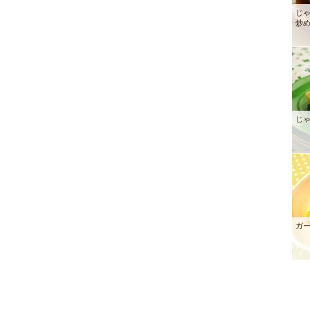
じ
炒
じ
ガ