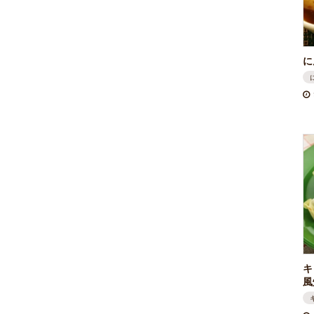
に
キ
風