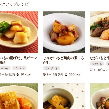
ックアップレシピ
いもの揚げだし風ピーマ
じゃがいもと鶏肉の煮ころ
ながいもと
添え
がし
ながいも
ながいも
ピーマン
じゃがいも
5～8分以内
5～8分以内
80 kcal
9～12分以内
330 kcal