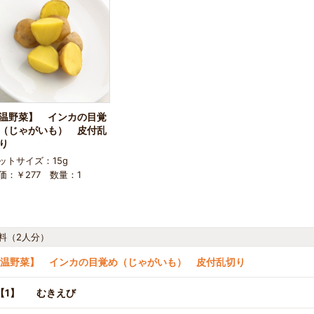
温野菜】 インカの目覚
（じゃがいも） 皮付乱
り
ットサイズ：15g
価：￥277 数量：1
料（2人分）
温野菜】 インカの目覚め（じゃがいも） 皮付乱切り
【1】
むきえび