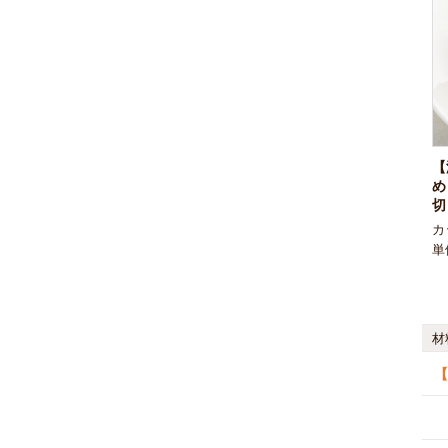
【
め
切
カ
単
材
【