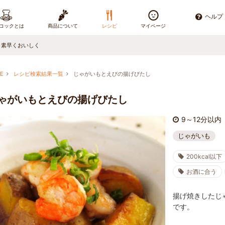
ヘルプ
コックとは
商品について
レシピ
マイページ
、素早くおいしく
E
レシピ検索結果一覧
じゃがいもとえびの揚げびたし
ゃがいもとえびの揚げびたし
9～12分以内
じゃがいも
200kcal以下
お酒に合う
揚げ焼きしたじ
です。