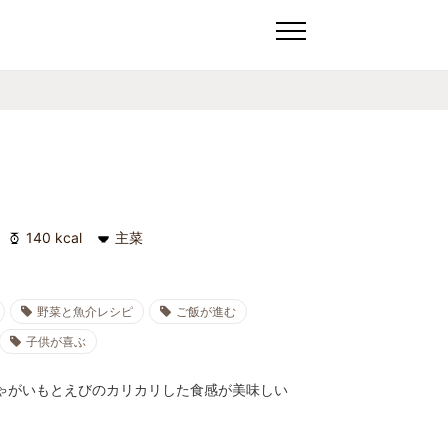
140 kcal
主菜
野菜と魚介レシピ
ご飯が進む
子供が喜ぶ
ゃがいもとえびのカリカリした食感が美味しい