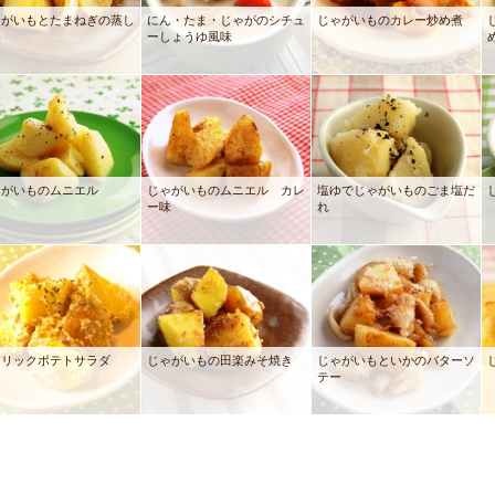
ゃがいもとたまねぎの蒸し
にん・たま・じゃがのシチュ
じゃがいものカレー炒め煮
め
ーしょうゆ風味
ゃがいものムニエル
じゃがいものムニエル カレ
塩ゆでじゃがいものごま塩だ
ー味
れ
ーリックポテトサラダ
じゃがいもの田楽みそ焼き
じゃがいもといかのバターソ
テー