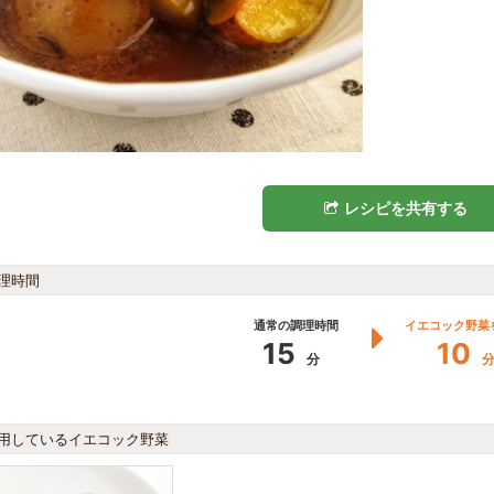
レシピを共有する
理時間
通常の調理時間
イエコック野菜
15
10
分
用しているイエコック野菜