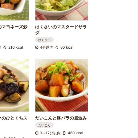
のマヨネーズ炒
はくさいのマスタードサラ
ダ
はくさい
内
210 kcal
4分以内
60 kcal
クのひとくちス
だいこんと豚バラの煮込み
だいこん
9～12分以内
460 kcal