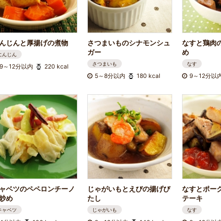
んじんと厚揚げの煮物
さつまいものシナモンシュ
なすと鶏肉
ガー
め
にんじん
さつまいも
なす
9～12分以内
220 kcal
5～8分以内
180 kcal
9～12分以
ャベツのペペロンチーノ
じゃがいもとえびの揚げび
なすとポー
炒め
たし
テーキ
キャベツ
じゃがいも
なす