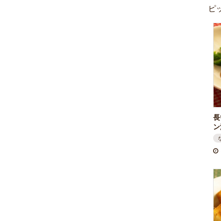
ピ
長
ン