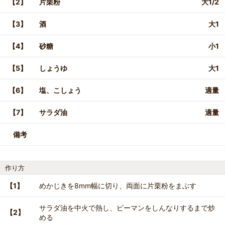
【2】
片栗粉
大1/2
【3】
酒
大1
【4】
砂糖
小1
【5】
しょうゆ
大1
【6】
塩、こしょう
適量
【7】
サラダ油
適量
備考
作り方
【1】
めかじきを8mm幅に切り、両面に片栗粉をまぶす
サラダ油を中火で熱し、ピーマンをしんなりするまで炒
【2】
める