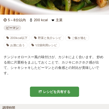
5～8分以内
200 kcal
主菜
ピーマン
200kcal以下
野菜と魚介レシピ
ご飯が進む
お酒に合う
1/2袋利用レシピ
チンジャオロースー風の味付けが、カジキによく合います。 炒め
る前に片栗粉をまぶしておくことで、カジキにホクホク感が出
て、シャキシャキしたピーマンとの食感との対比が美味しいで
す。
レシピを共有する
調理時間