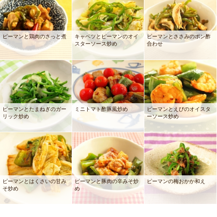
ピーマンと鶏肉のさっと煮
キャベツとピーマンのオイ
ピーマンとささみのポン酢
スターソース炒め
合わせ
ピーマンとたまねぎのガー
ミニトマト酢豚風炒め
ピーマンとえびのオイスタ
リック炒め
ーソース炒め
ピーマンとはくさいの甘み
ピーマンと豚肉の辛みそ炒
ピーマンの梅おかか和え
そ炒め
め