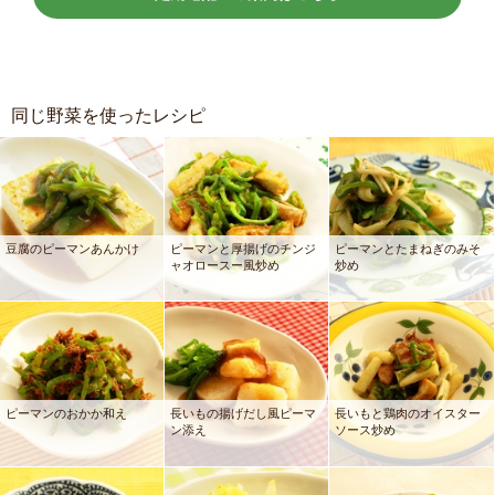
同じ野菜を使ったレシピ
豆腐のピーマンあんかけ
ピーマンと厚揚げのチンジ
ピーマンとたまねぎのみそ
ャオロースー風炒め
炒め
ピーマンのおかか和え
長いもの揚げだし風ピーマ
長いもと鶏肉のオイスター
ン添え
ソース炒め