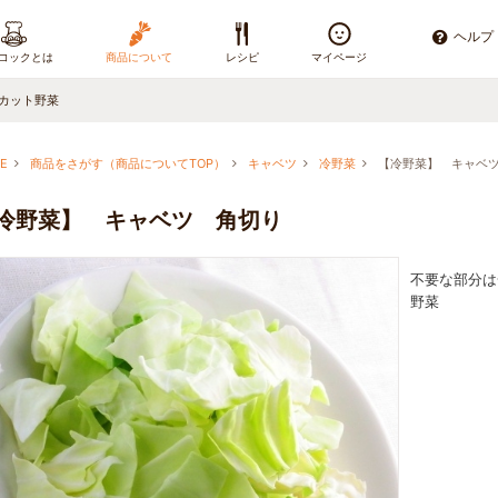
ヘルプ
コックとは
商品について
レシピ
マイページ
カット野菜
E
商品をさがす（商品についてTOP）
キャベツ
冷野菜
【冷野菜】 キャベ
冷野菜】 キャベツ 角切り
不要な部分は
野菜