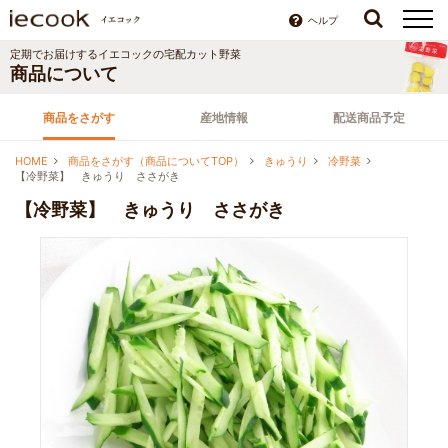
ヘルプ
定期でお届けする
イエコック
の宅配カット野菜
商品について
商品をさがす
産地情報
配送商品予定
HOME
商品をさがす（商品についてTOP）
きゅうり
冷野菜
【冷野菜】 きゅうり ささがき
【冷野菜】 きゅうり ささがき