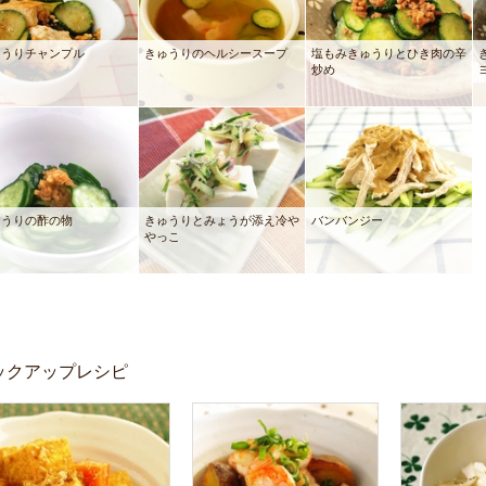
ゅうりチャンプル
きゅうりのヘルシースープ
塩もみきゅうりとひき肉の辛
炒め
ゅうりの酢の物
きゅうりとみょうが添え冷や
バンバンジー
やっこ
ックアップレシピ