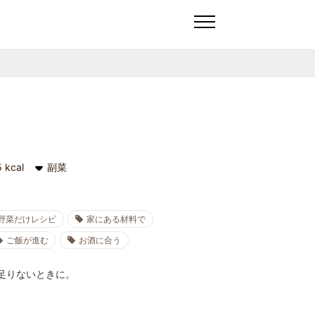
 kcal
副菜
野菜だけレシピ
家にある材料で
ご飯が進む
お酒に合う
足りないときに。