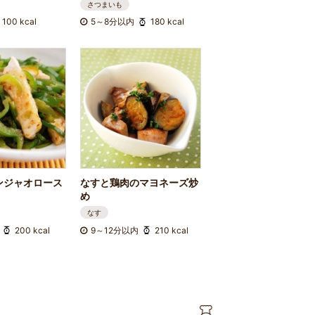
さつまいも
100 kcal
5～8分以内
180 kcal
ンジャオロース
なすと鶏肉のマヨネーズ炒
め
なす
200 kcal
9～12分以内
210 kcal