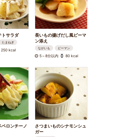
テトサラダ
長いもの揚げだし風ピーマ
ン添え
たまねぎ
ながいも
ピーマン
250 kcal
5～8分以内
80 kcal
ペペロンチーノ
さつまいものシナモンシュ
ガー