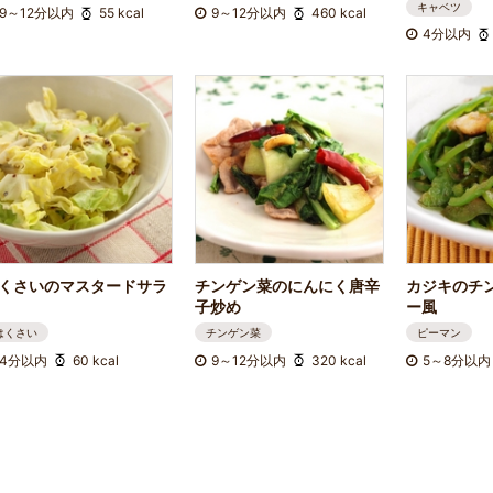
キャベツ
9～12分以内
55 kcal
9～12分以内
460 kcal
4分以内
くさいのマスタードサラ
チンゲン菜のにんにく唐辛
カジキのチ
子炒め
ー風
はくさい
チンゲン菜
ピーマン
4分以内
60 kcal
9～12分以内
320 kcal
5～8分以内