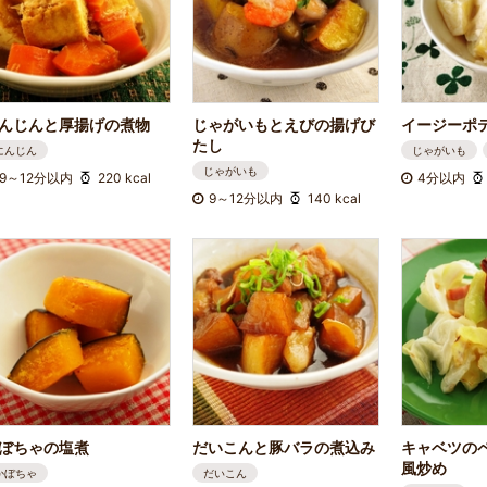
んじんと厚揚げの煮物
じゃがいもとえびの揚げび
イージーポ
たし
にんじん
じゃがいも
じゃがいも
9～12分以内
220 kcal
4分以内
9～12分以内
140 kcal
ぼちゃの塩煮
だいこんと豚バラの煮込み
キャベツの
風炒め
かぼちゃ
だいこん