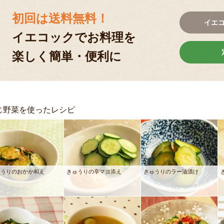
初回は送料無料！
イエ
イエコックでお料理を
楽しく簡単・便利に
じ野菜を使ったレシピ
ゅうりのおかか和え
きゅうりの辛マヨ添え
きゅうりのラー油漬け