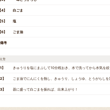
【4】
白ごま
【5】
塩
【6】
ごま油
備考
り方
1】
きゅうりを塩にまぶして10分程おき、水で洗ってから水気を絞
2】
ごま油でにんにくを熱し、きゅうり、しょうゆ、とうがらしを
3】
器に盛って白ごまを振れば、出来上がり！