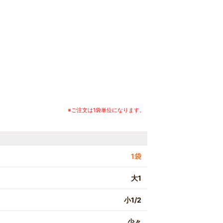
※ご注文は1袋単位になります。
1袋
大1
小1/2
少々