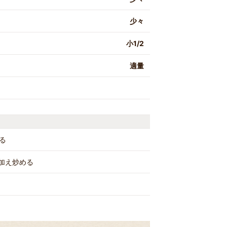
少々
小1/2
適量
る
加え炒める