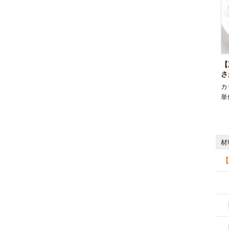
【
カ
単
材