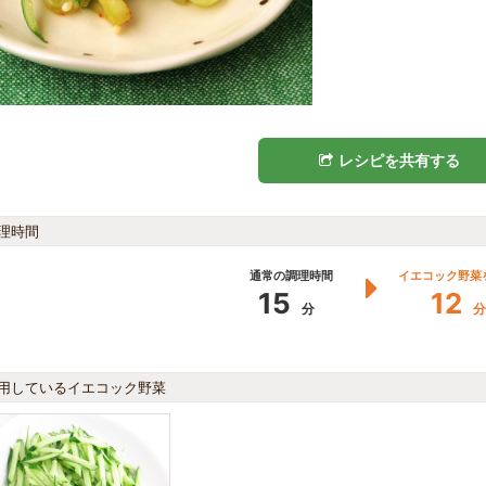
レシピを共有する
理時間
通常の調理時間
イエコック野菜
15
12
分
分
用しているイエコック野菜