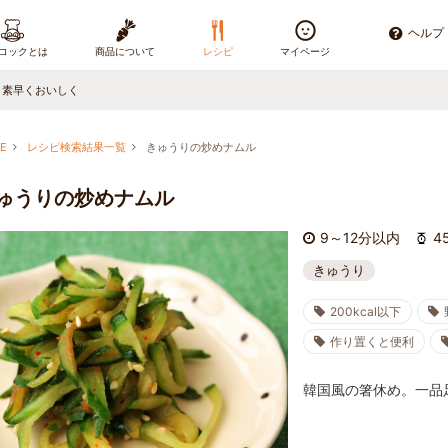
ヘルプ
コックとは
商品について
レシピ
マイページ
、素早くおいしく
E
レシピ検索結果一覧
きゅうりの炒めナムル
ゅうりの炒めナムル
9～12分以内
45
きゅうり
200kcal以下
作り置くと便利
韓国風の箸休め。一品