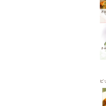
き
き
ピ