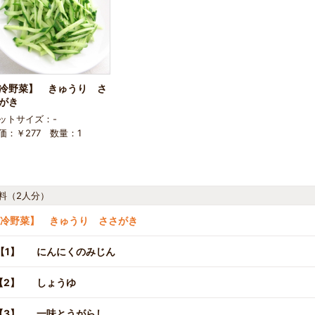
冷野菜】 きゅうり さ
さがき
ットサイズ：-
価：￥277 数量：1
料（2人分）
【冷野菜】 きゅうり ささがき
【1】
にんにくのみじん
【2】
しょうゆ
【3】
一味とうがらし