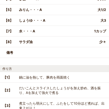
【5】
みりん・・・A
大1/2
【6】
しょうゆ・・・A
大3
【7】
水・・・A
1カップ
【8】
サラダ油
少々
備考
作り方
【1】
鍋に油を熱して、豚肉を両面焼く
だいこんとスライスしたしょうがを加え炒め、酒を振
【2】
り、Aを加えて強火で煮る
煮立ったら弱火にして、ふたをして10分ほど煮れば、出
【3】
来上がり！