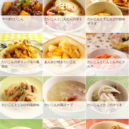
マーボだいこん
だいこんとにんじんのポト
だいこんと干しえびの炒め
フ
サラダ
だいこんのチャンプルー風
あんかけ焼きだいこん
だいこんとにんじんのピク
炒め
ルス
だいこんとしゃけの塩炒め
だいこんの鶏スープ
だいこんとたこのマリネ