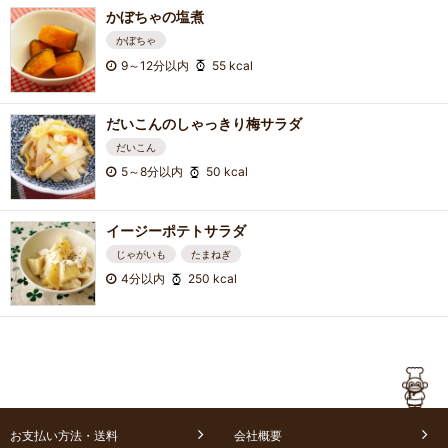
かぼちゃの塩煮
かぼちゃ
9～12分以内
55 kcal
だいこんのしゃっきり梅サラダ
だいこん
5～8分以内
50 kcal
イージーポテトサラダ
じゃがいも
たまねぎ
4分以内
250 kcal
お支払い方法・送料
会社概要