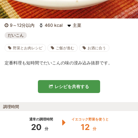
9～12分以内
460 kcal
主菜
だいこん
野菜とお肉レシピ
ご飯が進む
お酒に合う
定番料理も短時間でだいこんの味の浸み込み抜群です。
レシピを共有する
調理時間
通常の調理時間
イエコック野菜を使うと
20
12
分
分