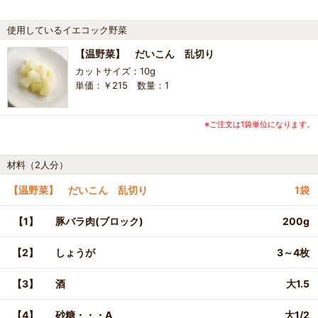
使用しているイエコック野菜
【温野菜】 だいこん 乱切り
カットサイズ：10g
単価：￥215 数量：1
※ご注文は1袋単位になります。
材料（2人分）
【温野菜】 だいこん 乱切り
1袋
【1】
豚バラ肉(ブロック)
200g
【2】
しょうが
3～4枚
【3】
酒
大1.5
【4】
砂糖・・・A
大1/2