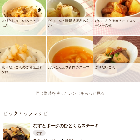
大根とじゃこのあっさりご
だいこんの味噌そぼろあん
だいこんと豚肉のオイスタ
はん
かけ
ーソース煮
絞りだいこんのごま塩だれ
だいこんとひき肉のスープ
ぶりだいこん
かけ
同じ野菜を使ったレシピをもっと見る
ピックアップレシピ
なすとポークのひとくちステーキ
なす