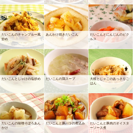
だいこんのチャンプルー風
あんかけ焼きだいこん
だいこんとにんじんのピク
炒め
ルス
だいこんとしゃけの塩炒め
だいこんの鶏スープ
大根とじゃこのあっさりご
はん
だいこんの味噌そぼろあん
だいこんと豚バラの煮込み
だいこんと豚肉のオイスタ
かけ
ーソース煮