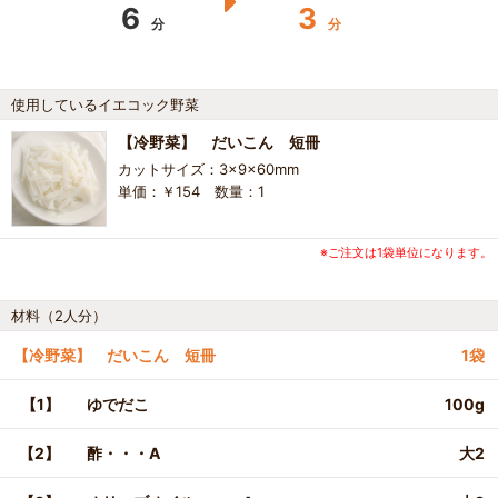
6
3
分
分
使用しているイエコック野菜
【冷野菜】 だいこん 短冊
カットサイズ：3×9×60mm
単価：￥154 数量：1
※ご注文は1袋単位になります。
材料（2人分）
【冷野菜】 だいこん 短冊
1袋
【1】
ゆでだこ
100g
【2】
酢・・・A
大2