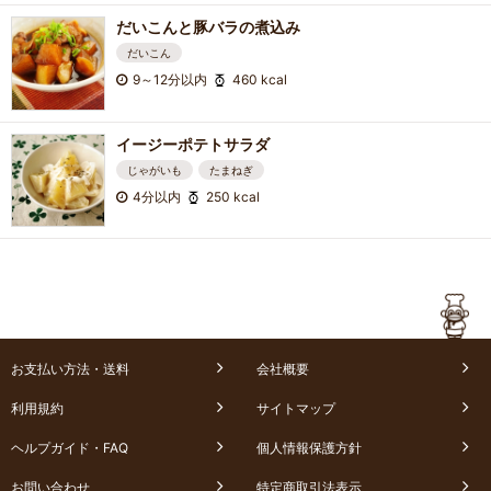
だいこんと豚バラの煮込み
だいこん
9～12分以内
460 kcal
イージーポテトサラダ
じゃがいも
たまねぎ
4分以内
250 kcal
お支払い方法・送料
会社概要
利用規約
サイトマップ
ヘルプガイド・FAQ
個人情報保護方針
お問い合わせ
特定商取引法表示