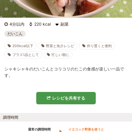
4分以内
220 kcal
副菜
だいこん
200kcal以下
野菜と魚介レシピ
作り置くと便利
プラス1品として
忙しい朝に
シャキシャキのだいこんとコリコリのたこの食感が楽しい一品で
す。
レシピを共有する
調理時間
通常の調理時間
イエコック野菜を使うと