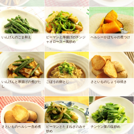
いんげんのごま和え
ピーマンと厚揚げのチンジ
ヘルシーかぼちゃの煮つけ
ャオロースー風炒め
いんげんと厚揚げの煮びた
ごぼうの卵とじ
さといものしょうゆ焼き
し
さといものヘルシー含め煮
ピーマンとたまねぎのみそ
チンゲン菜の塩炒め
炒め