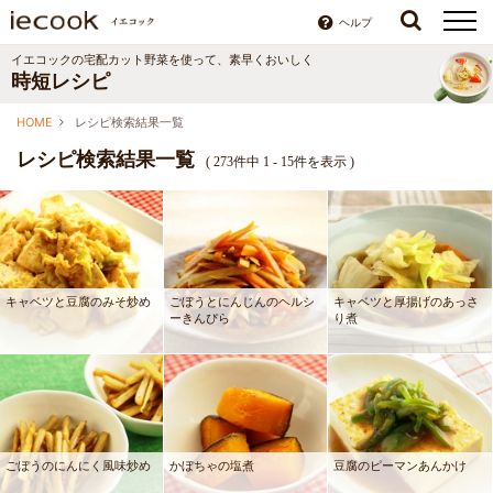
ヘルプ
イエコックの宅配カット野菜を使って、素早くおいしく
時短レシピ
HOME
レシピ検索結果一覧
レシピ検索結果一覧
(
273件中 1 - 15件を表示
)
キャベツと豆腐のみそ炒め
ごぼうとにんじんのヘルシ
キャベツと厚揚げのあっさ
ーきんぴら
り煮
ごぼうのにんにく風味炒め
かぼちゃの塩煮
豆腐のピーマンあんかけ