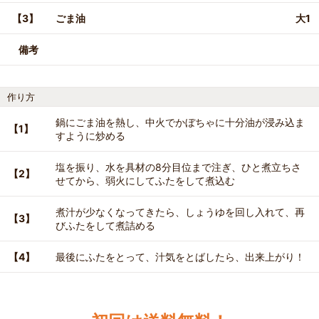
【3】
ごま油
大1
備考
作り方
鍋にごま油を熱し、中火でかぼちゃに十分油が浸み込ま
【1】
すように炒める
塩を振り、水を具材の8分目位まで注ぎ、ひと煮立ちさ
【2】
せてから、弱火にしてふたをして煮込む
煮汁が少なくなってきたら、しょうゆを回し入れて、再
【3】
びふたをして煮詰める
【4】
最後にふたをとって、汁気をとばしたら、出来上がり！