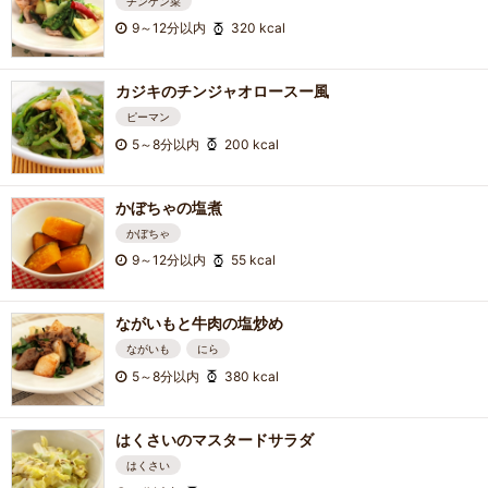
チンゲン菜
9～12分以内
320 kcal
カジキのチンジャオロースー風
ピーマン
5～8分以内
200 kcal
かぼちゃの塩煮
かぼちゃ
9～12分以内
55 kcal
ながいもと牛肉の塩炒め
ながいも
にら
5～8分以内
380 kcal
はくさいのマスタードサラダ
はくさい