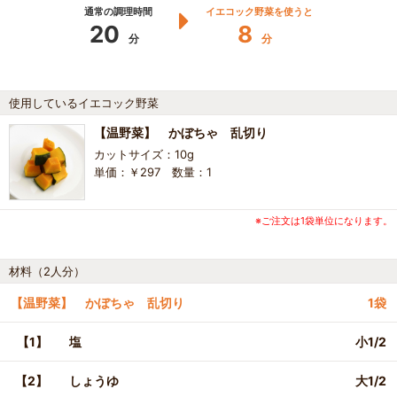
通常の調理時間
イエコック野菜を使うと
20
8
分
分
使用しているイエコック野菜
【温野菜】 かぼちゃ 乱切り
カットサイズ：10g
単価：￥297 数量：1
※ご注文は1袋単位になります。
材料（2人分）
【温野菜】 かぼちゃ 乱切り
1袋
【1】
塩
小1/2
【2】
しょうゆ
大1/2