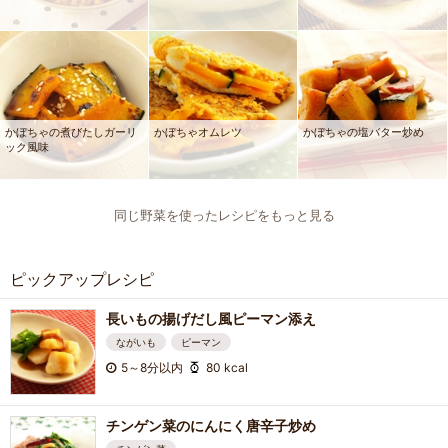
かぼちゃの煮びたしガーリ
かぼちゃオムレツ
かぼちゃの塩バター炒め
ック風味
同じ野菜を使ったレシピをもっと見る
ピックアップレシピ
長いもの揚げだし風ピーマン添え
ながいも
ピーマン
5～8分以内
80 kcal
チンゲン菜のにんにく唐辛子炒め