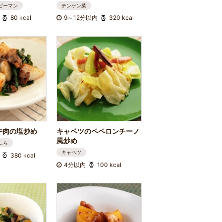
ピーマン
チンゲン菜
80 kcal
9～12分以内
320 kcal
牛肉の塩炒め
キャベツのペペロンチーノ
風炒め
にら
キャベツ
380 kcal
4分以内
100 kcal