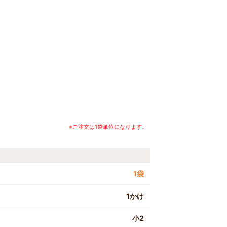
※ご注文は1袋単位になります。
1袋
1かけ
小2