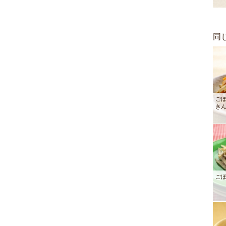
同
ご
き
ご