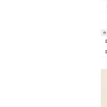
作
【
【