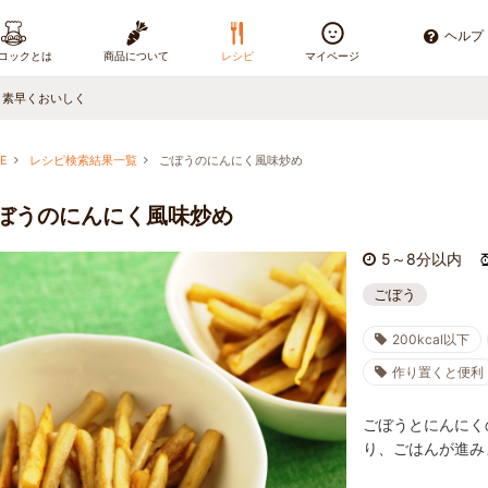
ヘルプ
コックとは
商品について
レシピ
マイページ
、素早くおいしく
E
レシピ検索結果一覧
ごぼうのにんにく風味炒め
ぼうのにんにく風味炒め
5～8分以内
ごぼう
200kcal以下
作り置くと便利
ごぼうとにんにく
り、ごはんが進み