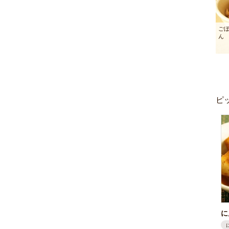
ご
ん
ピ
に