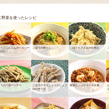
じ野菜を使ったレシピ
ぼうとにんじんのヘルシー
ごぼうの卵とじ
ごぼうとささみの白和え
んぴら
ぼうのバターソテー
ごぼうのマヨしょうがじょう
根菜たっぷりマーボ豆腐
ゆのサラダ