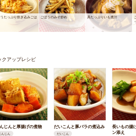
ぼうたっぷり炊き込みごは
ごぼうのみそ炒め
具たっぷりいも煮汁
ックアップレシピ
んじんと厚揚げの煮物
だいこんと豚バラの煮込み
長いもの揚
ン添え
にんじん
だいこん