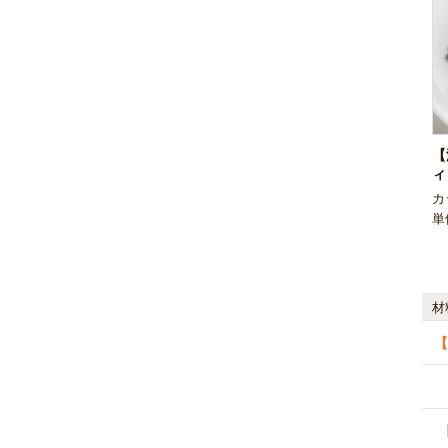
【
ィ
カ
単
材
【