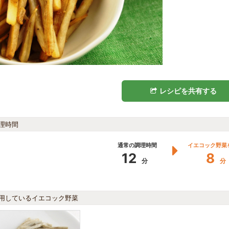
レシピを共有する
理時間
通常の調理時間
イエコック野菜
12
8
分
分
用しているイエコック野菜