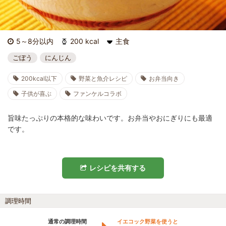
5～8分以内
200 kcal
主食
ごぼう
にんじん
200kcal以下
野菜と魚介レシピ
お弁当向き
子供が喜ぶ
ファンケルコラボ
旨味たっぷりの本格的な味わいです。お弁当やおにぎりにも最適
です。
レシピを共有する
調理時間
通常の調理時間
イエコック野菜を使うと