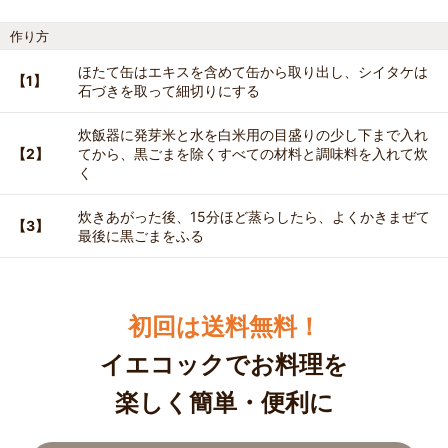
作り方
ほたて缶はエキスを含めて缶から取り出し、シイタケは
【1】
石づきを取って細切りにする
炊飯器に発芽米と水を白米用の目盛りの少し下まで入れ
【2】
てから、黒ごまを除くすべての材料と調味料を入れて炊
く
炊きあがった後、15分ほど蒸らしたら、よくかきまぜて
【3】
最後に黒ごまをふる
初回は送料無料！
イエコックでお料理を
楽しく簡単・便利に