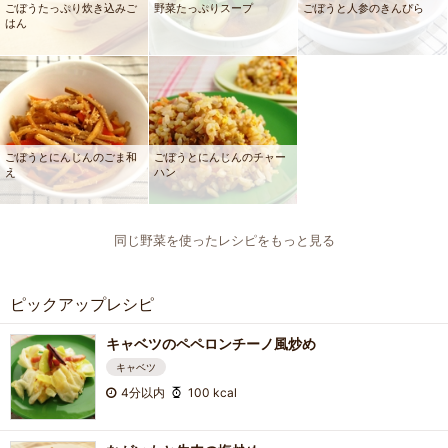
ごぼうたっぷり炊き込みご
野菜たっぷりスープ
ごぼうと人参のきんぴら
はん
ごぼうとにんじんのごま和
ごぼうとにんじんのチャー
え
ハン
同じ野菜を使ったレシピをもっと見る
ピックアップレシピ
キャベツのペペロンチーノ風炒め
キャベツ
4分以内
100 kcal