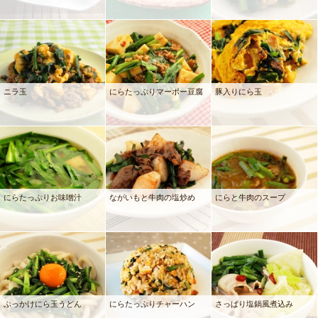
ニラ玉
にらたっぷりマーボー豆腐
豚入りにら玉
にらたっぷりお味噌汁
ながいもと牛肉の塩炒め
にらと牛肉のスープ
ぶっかけにら玉うどん
にらたっぷりチャーハン
さっぱり塩鍋風煮込み