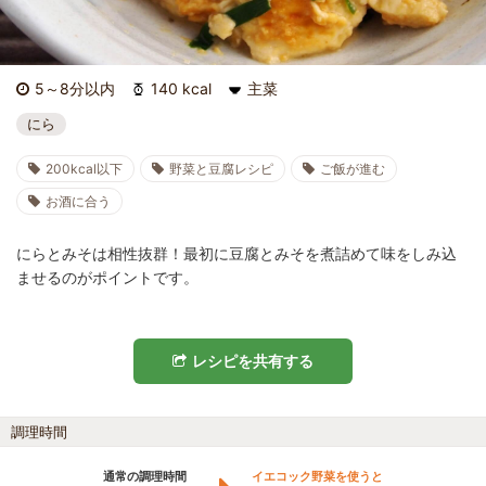
5～8分以内
140 kcal
主菜
にら
200kcal以下
野菜と豆腐レシピ
ご飯が進む
お酒に合う
にらとみそは相性抜群！最初に豆腐とみそを煮詰めて味をしみ込
ませるのがポイントです。
レシピを共有する
調理時間
通常の調理時間
イエコック野菜を使うと