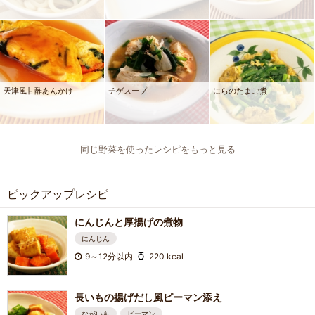
天津風甘酢あんかけ
チゲスープ
にらのたまご煮
同じ野菜を使ったレシピをもっと見る
ピックアップレシピ
にんじんと厚揚げの煮物
にんじん
9～12分以内
220 kcal
長いもの揚げだし風ピーマン添え
ながいも
ピーマン