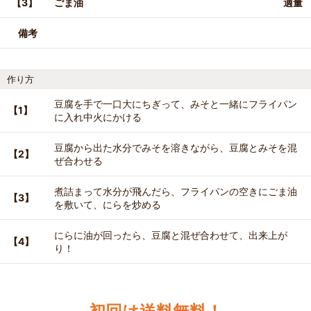
【3】
ごま油
適量
備考
作り方
豆腐を手で一口大にちぎって、みそと一緒にフライパン
【1】
に入れ中火にかける
豆腐から出た水分でみそを溶きながら、豆腐とみそを混
【2】
ぜ合わせる
煮詰まって水分が飛んだら、フライパンの空きにごま油
【3】
を敷いて、にらを炒める
にらに油が回ったら、豆腐と混ぜ合わせて、出来上が
【4】
り！