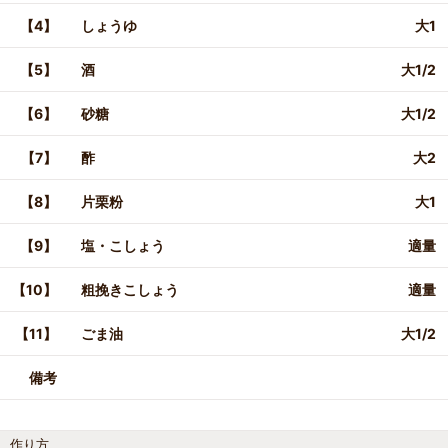
【4】
しょうゆ
大1
【5】
酒
大1/2
【6】
砂糖
大1/2
【7】
酢
大2
【8】
片栗粉
大1
【9】
塩・こしょう
適量
【10】
粗挽きこしょう
適量
【11】
ごま油
大1/2
備考
作り方