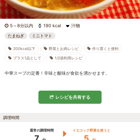
5～8分以内
190 kcal
汁物
たまねぎ
ミニトマト
200kcal以下
野菜とお肉レシピ
作り置くと便利
プラス1品として
1/2袋利用レシピ
中華スープの定番！辛味と酸味が食欲を湧かせます。
レシピを共有する
調理時間
通常の調理時間
イエコック野菜を使うと
7
5
分
分