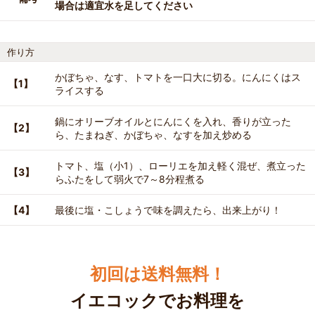
場合は適宜水を足してください
作り方
かぼちゃ、なす、トマトを一口大に切る。にんにくはス
【1】
ライスする
鍋にオリーブオイルとにんにくを入れ、香りが立った
【2】
ら、たまねぎ、かぼちゃ、なすを加え炒める
トマト、塩（小1）、ローリエを加え軽く混ぜ、煮立った
【3】
らふたをして弱火で7～8分程煮る
【4】
最後に塩・こしょうで味を調えたら、出来上がり！
初回は送料無料！
イエコックでお料理を