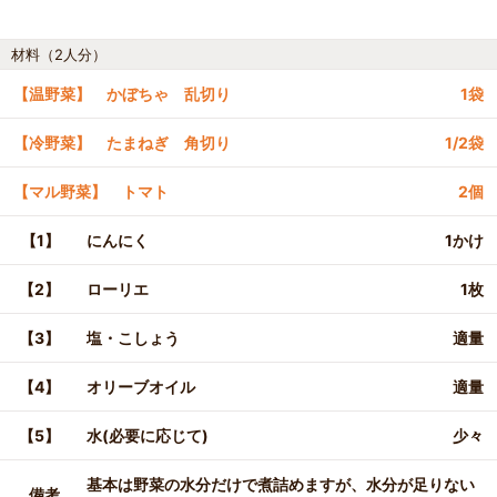
材料（2人分）
【温野菜】 かぼちゃ 乱切り
1袋
【冷野菜】 たまねぎ 角切り
1/2袋
【マル野菜】 トマト
2個
【1】
にんにく
1かけ
【2】
ローリエ
1枚
【3】
塩・こしょう
適量
【4】
オリーブオイル
適量
【5】
水(必要に応じて)
少々
基本は野菜の水分だけで煮詰めますが、水分が足りない
備考