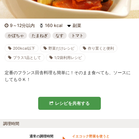
9～12分以内
160 kcal
副菜
かぼちゃ
たまねぎ
なす
トマト
200kcal以下
野菜だけレシピ
作り置くと便利
プラス1品として
1/2袋利用レシピ
定番のフランス田舎料理も簡単に！そのまま食べても、ソースに
してもＯＫ！
レシピを共有する
調理時間
通常の調理時間
イエコック野菜を使うと