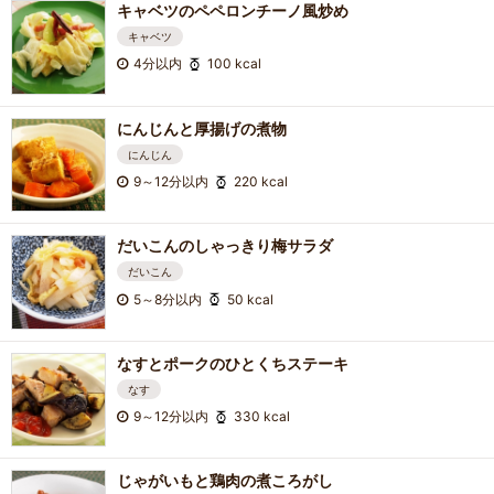
キャベツのペペロンチーノ風炒め
キャベツ
4分以内
100 kcal
にんじんと厚揚げの煮物
にんじん
9～12分以内
220 kcal
だいこんのしゃっきり梅サラダ
だいこん
5～8分以内
50 kcal
なすとポークのひとくちステーキ
なす
9～12分以内
330 kcal
じゃがいもと鶏肉の煮ころがし