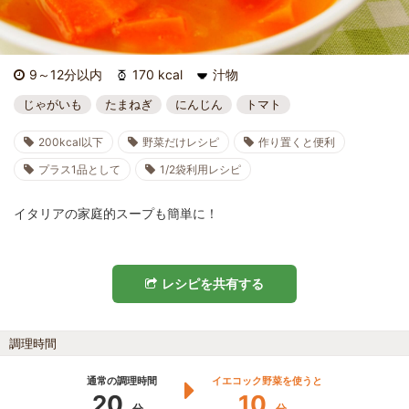
9～12分以内
170 kcal
汁物
じゃがいも
たまねぎ
にんじん
トマト
200kcal以下
野菜だけレシピ
作り置くと便利
プラス1品として
1/2袋利用レシピ
イタリアの家庭的スープも簡単に！
レシピを共有する
調理時間
通常の調理時間
イエコック野菜を使うと
20
10
分
分