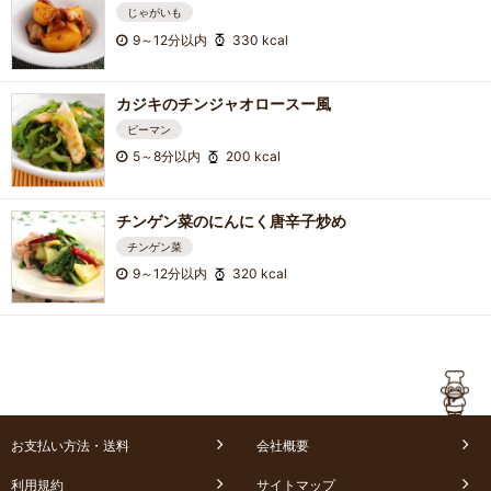
じゃがいも
9～12分以内
330 kcal
カジキのチンジャオロースー風
ピーマン
5～8分以内
200 kcal
チンゲン菜のにんにく唐辛子炒め
チンゲン菜
9～12分以内
320 kcal
お支払い方法・送料
会社概要
利用規約
サイトマップ