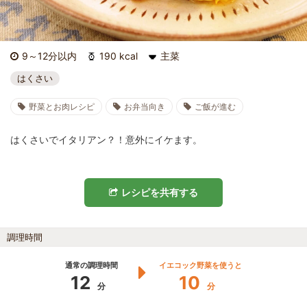
9～12分以内
190 kcal
主菜
はくさい
野菜とお肉レシピ
お弁当向き
ご飯が進む
はくさいでイタリアン？！意外にイケます。
レシピを共有する
調理時間
通常の調理時間
イエコック野菜を使うと
12
10
分
分