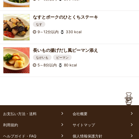
なすとポークのひとくちステーキ
なす
9～12分以内
330 kcal
長いもの揚げだし風ピーマン添え
ながいも
ピーマン
5～8分以内
80 kcal
お支払い方法・送料
会社概要
利用規約
サイトマップ
ヘルプガイド・FAQ
個人情報保護方針