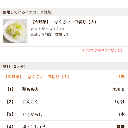
使用しているイエコック野菜
【冷野菜】 はくさい 巾切り（大）
カットサイズ：4cm
単価：￥168 数量：1
※ご注文は1袋単位になります。
材料（2人分）
【冷野菜】 はくさい 巾切り（大）
1袋
【1】
鶏もも肉
150ｇ
【2】
にんにく
1かけ
【3】
とうがらし
1本
【4】
塩・こしょう
適量