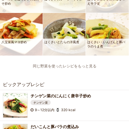
そ炒め
えサラダ
八宝菜風マヨ炒め
はくさいとたらの洋風煮
はくさい・いんげんと豚バ
ラのうま煮
同じ野菜を使ったレシピをもっと見る
ピックアップレシピ
チンゲン菜のにんにく唐辛子炒め
チンゲン菜
9～12分以内
320 kcal
だいこんと豚バラの煮込み