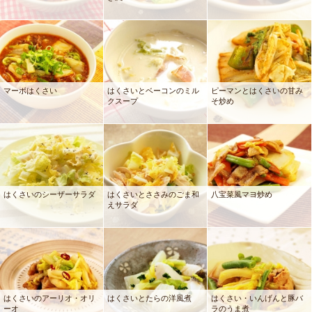
マーボはくさい
はくさいとベーコンのミル
ピーマンとはくさいの甘み
クスープ
そ炒め
はくさいのシーザーサラダ
はくさいとささみのごま和
八宝菜風マヨ炒め
えサラダ
はくさいのアーリオ・オリ
はくさいとたらの洋風煮
はくさい・いんげんと豚バ
ーオ
ラのうま煮