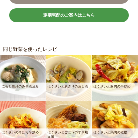
定期宅配のご案内はこちら
同じ野菜を使ったレシピ
にらと白菜のみそ煮込み
はくさいとあさりの蒸し煮
はくさいと豚肉の辛炒め
はくさいのそぼろ辛炒め
はくさいとごぼうのすき焼
はくさいと鶏肉の煮物
き風