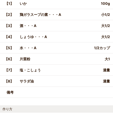
【1】
いか
100g
【2】
鶏ガラスープの素・・・A
小1/2
【3】
酒・・・A
大1/2
【4】
しょうゆ・・・A
大1/2
【5】
水・・・A
1/2カップ
【6】
片栗粉
大1
【7】
塩・こしょう
適量
【8】
サラダ油
適量
備考
作り方