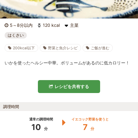
5～8分以内
120 kcal
主菜
はくさい
200kcal以下
野菜と魚介レシピ
ご飯が進む
いかを使ったヘルシー中華。ボリュームがあるのに低カロリー！
レシピを共有する
調理時間
通常の調理時間
イエコック野菜を使うと
10
7
分
分