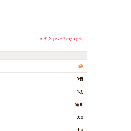
※ご注文は1袋単位になります。
1袋
3個
1枚
適量
大2
大4