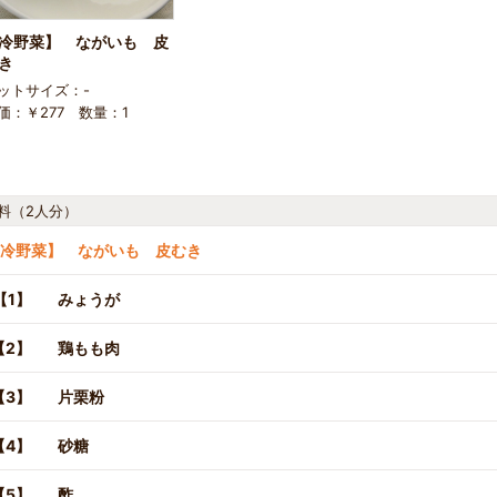
冷野菜】 ながいも 皮
き
ットサイズ：-
価：￥277 数量：1
料（2人分）
冷野菜】 ながいも 皮むき
【1】
みょうが
【2】
鶏もも肉
【3】
片栗粉
【4】
砂糖
【5】
酢