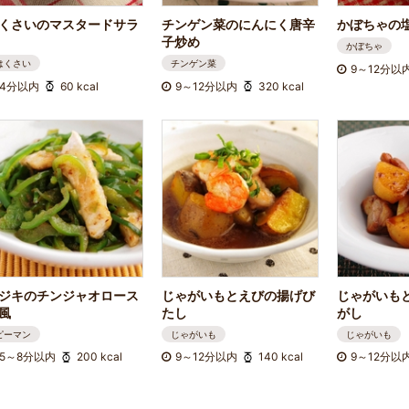
くさいのマスタードサラ
チンゲン菜のにんにく唐辛
かぼちゃの
子炒め
かぼちゃ
はくさい
チンゲン菜
9～12分以
4分以内
60 kcal
9～12分以内
320 kcal
ジキのチンジャオロース
じゃがいもとえびの揚げび
じゃがいも
風
たし
がし
ピーマン
じゃがいも
じゃがいも
5～8分以内
200 kcal
9～12分以内
140 kcal
9～12分以