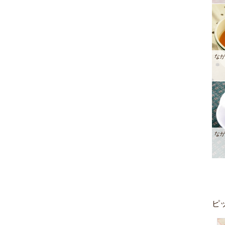
な
な
ピ