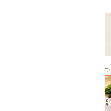
同
長
添