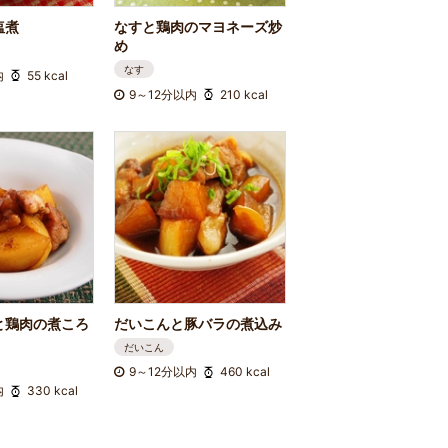
塩煮
なすと鶏肉のマヨネーズ炒
め
なす
内
55 kcal
9～12分以内
210 kcal
と鶏肉の煮ころ
だいこんと豚バラの煮込み
だいこん
9～12分以内
460 kcal
内
330 kcal