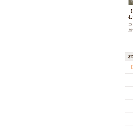
【
む
カ
単
材
【