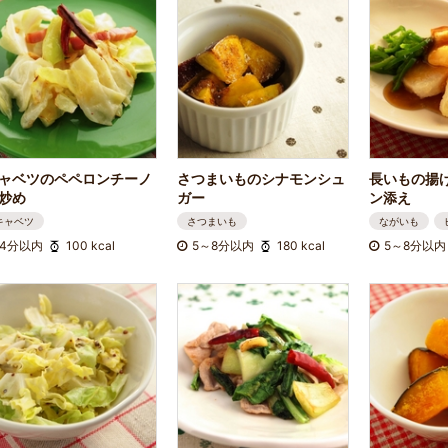
ャベツのペペロンチーノ
さつまいものシナモンシュ
長いもの揚
炒め
ガー
ン添え
キャベツ
さつまいも
ながいも
4分以内
100 kcal
5～8分以内
180 kcal
5～8分以内