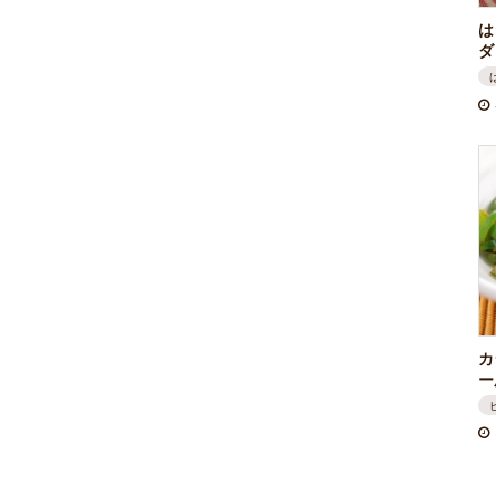
は
ダ
カ
ー