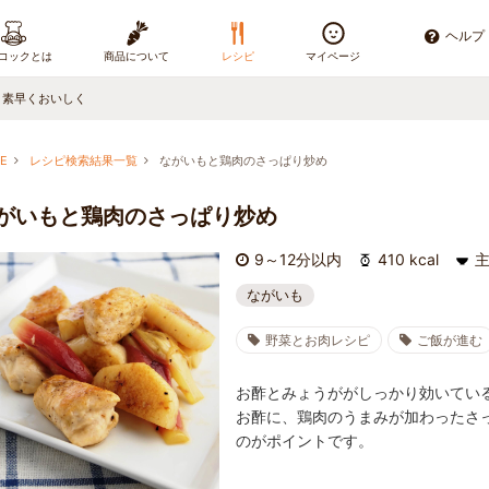
ヘルプ
コックとは
商品について
レシピ
マイページ
、素早くおいしく
E
レシピ検索結果一覧
ながいもと鶏肉のさっぱり炒め
がいもと鶏肉のさっぱり炒め
9～12分以内
410 kcal
ながいも
野菜とお肉レシピ
ご飯が進む
お酢とみょうががしっかり効いてい
お酢に、鶏肉のうまみが加わったさ
のがポイントです。