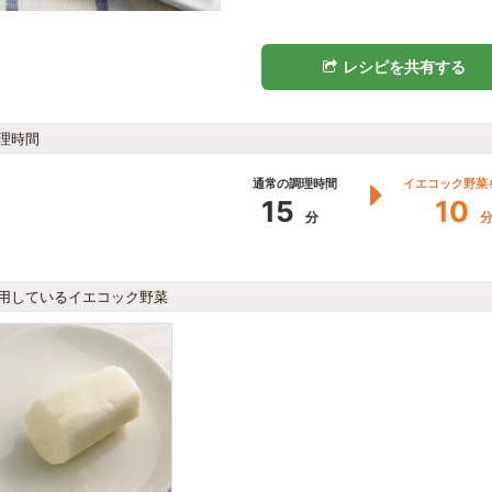
レシピを共有する
理時間
通常の調理時間
イエコック野菜
15
10
分
用しているイエコック野菜