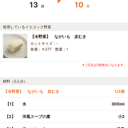
13
10
分
分
使用しているイエコック野菜
【冷野菜】 ながいも 皮むき
カットサイズ：-
単価：￥277 数量：1
※ご注文は1袋単位になります。
材料（2人分）
【冷野菜】 ながいも 皮むき
1/2袋
【1】
水
300ml
【2】
洋風スープの素
小2