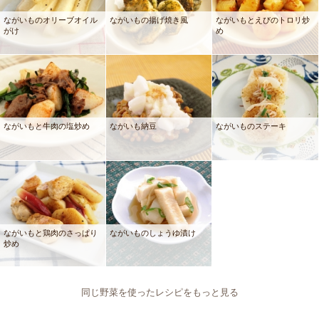
ながいものオリーブオイル
ながいもの揚げ焼き風
ながいもとえびのトロリ炒
がけ
め
ながいもと牛肉の塩炒め
ながいも納豆
ながいものステーキ
ながいもと鶏肉のさっぱり
ながいものしょうゆ漬け
炒め
同じ野菜を使ったレシピをもっと見る