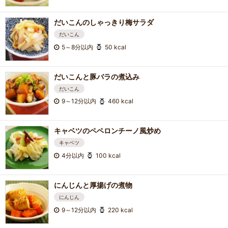
だいこんのしゃっきり梅サラダ
だいこん
5～8分以内
50 kcal
だいこんと豚バラの煮込み
だいこん
9～12分以内
460 kcal
キャベツのペペロンチーノ風炒め
キャベツ
4分以内
100 kcal
にんじんと厚揚げの煮物
にんじん
9～12分以内
220 kcal