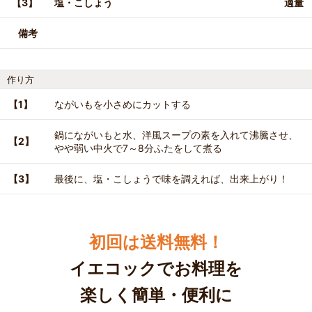
【3】
塩・こしょう
適量
備考
作り方
【1】
ながいもを小さめにカットする
鍋にながいもと水、洋風スープの素を入れて沸騰させ、
【2】
やや弱い中火で7～8分ふたをして煮る
【3】
最後に、塩・こしょうで味を調えれば、出来上がり！
初回は送料無料！
イエコックでお料理を
楽しく簡単・便利に