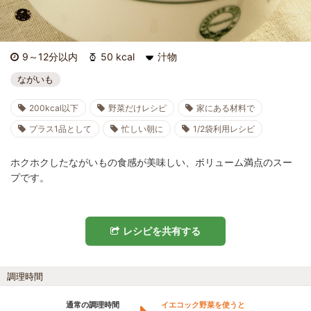
9～12分以内
50 kcal
汁物
ながいも
200kcal以下
野菜だけレシピ
家にある材料で
プラス1品として
忙しい朝に
1/2袋利用レシピ
ホクホクしたながいもの食感が美味しい、ボリューム満点のスー
プです。
レシピを共有する
調理時間
通常の調理時間
イエコック野菜を使うと