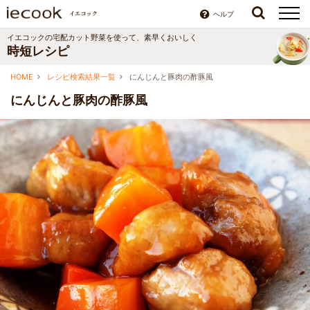
ヘルプ
イエコックの宅配カット野菜を使って、素早くおいしく
時短レシピ
HOME
レシピ検索結果一覧
にんじんと豚肉の酢豚風
にんじんと豚肉の酢豚風