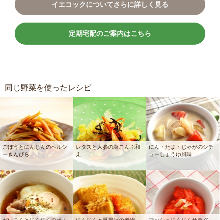
イエコックについてさらに詳しく見る
定期宅配のご案内はこちら
同じ野菜を使ったレシピ
ごぼうとにんじんのヘルシ
レタスと人参の塩こんぶ和
にん・たま・じゃがのシチ
ーきんぴら
え
ューしょうゆ風味