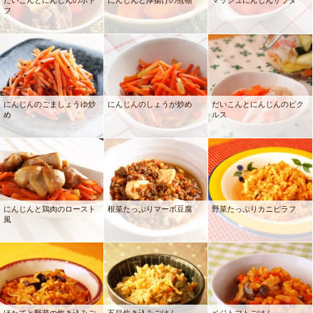
だいこんとにんじんのポト
にんじんと厚揚げの煮物
マッシュにんじんサラダ
フ
にんじんのごましょうゆ炒
にんじんのしょうが炒め
だいこんとにんじんのピク
め
ルス
にんじんと鶏肉のロースト
根菜たっぷりマーボ豆腐
野菜たっぷりカニピラフ
風
ほたてと野菜の炊き込みご
五目炊き込みごはん
ベジトマトごはん