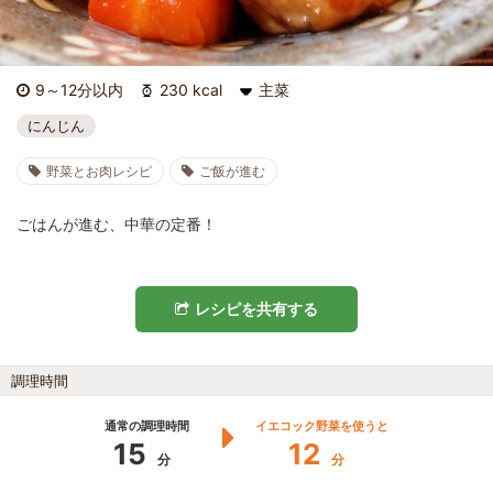
9～12分以内
230 kcal
主菜
にんじん
野菜とお肉レシピ
ご飯が進む
ごはんが進む、中華の定番！
レシピを共有する
調理時間
通常の調理時間
イエコック野菜を使うと
15
12
分
分