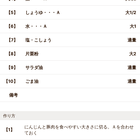
【5】
しょうゆ・・・Ａ
大1/2
【6】
水・・・Ａ
大1
【7】
塩・こしょう
適量
【8】
片栗粉
大2
【9】
サラダ油
適量
【10】
ごま油
適量
備考
作り方
にんじんと豚肉を食べやすい大きさに切る。Ａを合わせ
【1】
ておく