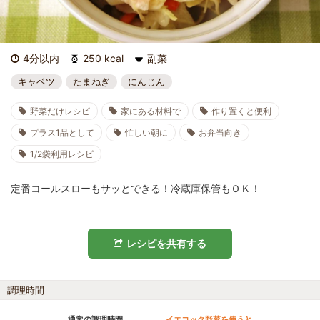
4分以内
250 kcal
副菜
キャベツ
たまねぎ
にんじん
野菜だけレシピ
家にある材料で
作り置くと便利
プラス1品として
忙しい朝に
お弁当向き
1/2袋利用レシピ
定番コールスローもサッとできる！冷蔵庫保管もＯＫ！
レシピを共有する
調理時間
通常の調理時間
イエコック野菜を使うと