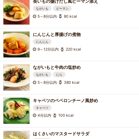
長いもの揚げだし風ピーマン添え
ながいも
ピーマン
5～8分以内
80 kcal
にんじんと厚揚げの煮物
にんじん
9～12分以内
220 kcal
ながいもと牛肉の塩炒め
ながいも
にら
5～8分以内
380 kcal
キャベツのペペロンチーノ風炒め
キャベツ
4分以内
100 kcal
はくさいのマスタードサラダ