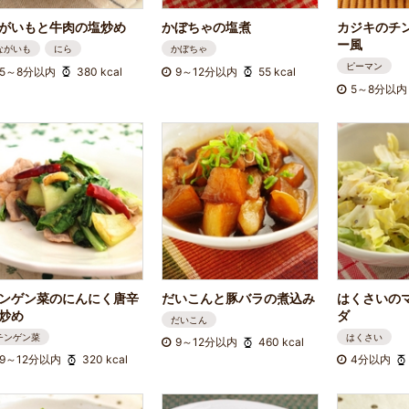
がいもと牛肉の塩炒め
かぼちゃの塩煮
カジキのチ
ー風
ながいも
にら
かぼちゃ
ピーマン
5～8分以内
380 kcal
9～12分以内
55 kcal
5～8分以内
ンゲン菜のにんにく唐辛
だいこんと豚バラの煮込み
はくさいの
炒め
ダ
だいこん
チンゲン菜
はくさい
9～12分以内
460 kcal
9～12分以内
320 kcal
4分以内