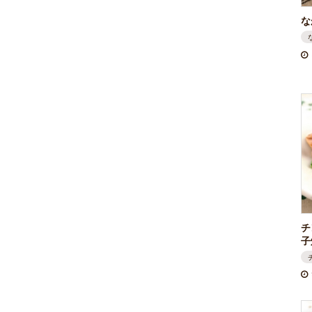
な
チ
子