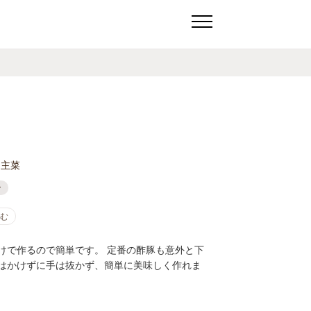
主菜
ン
進む
けで作るので簡単です。 定番の酢豚も意外と下
はかけずに手は抜かず、簡単に美味しく作れま