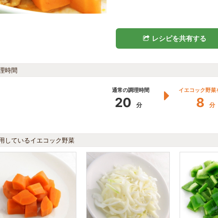
レシピを共有する
理時間
通常の調理時間
イエコック野菜
20
8
分
分
用しているイエコック野菜