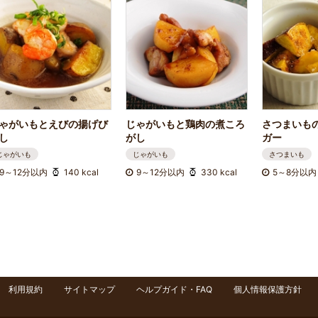
ゃがいもとえびの揚げび
じゃがいもと鶏肉の煮ころ
さつまいも
し
がし
ガー
じゃがいも
じゃがいも
さつまいも
9～12分以内
140 kcal
9～12分以内
330 kcal
5～8分以内
利用規約
サイトマップ
ヘルプガイド・FAQ
個人情報保護方針