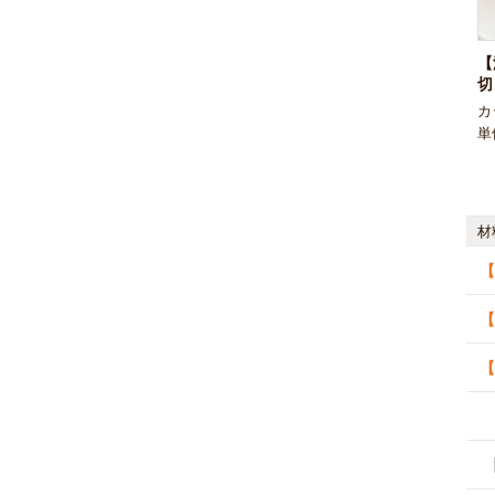
【
切
カ
単
材
【
【
【