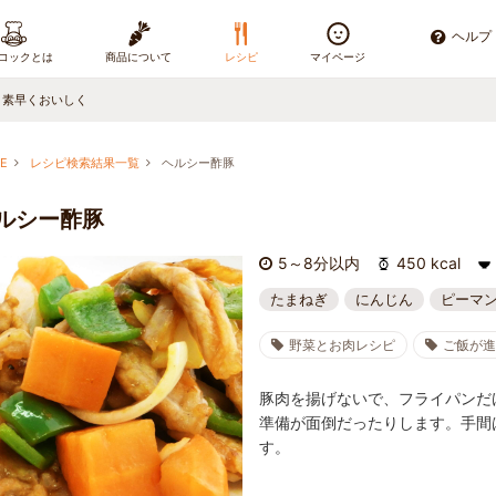
ヘルプ
コックとは
商品について
レシピ
マイページ
、素早くおいしく
E
レシピ検索結果一覧
ヘルシー酢豚
ルシー酢豚
5～8分以内
450 kcal
たまねぎ
にんじん
ピーマ
野菜とお肉レシピ
ご飯が
豚肉を揚げないで、フライパンだ
準備が面倒だったりします。手間
す。