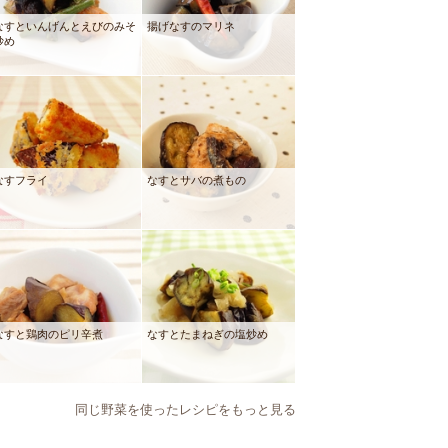
なすといんげんとえびのみそ
揚げなすのマリネ
炒め
なすフライ
なすとサバの煮もの
なすと鶏肉のピリ辛煮
なすとたまねぎの塩炒め
同じ野菜を使ったレシピをもっと見る