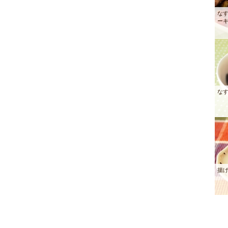
な
ー
な
揚