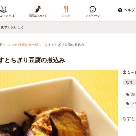
ヘルプ
コックとは
商品について
レシピ
マイページ
、素早くおいしく
E
レシピ検索結果一覧
なすとちぎり豆腐の煮込み
すとちぎり豆腐の煮込み
5～
なす
20
プ
なすと