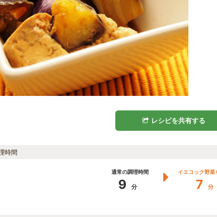
レシピを共有する
理時間
通常の調理時間
イエコック野菜
9
7
分
分