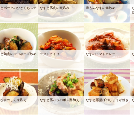
すとポークのひとくちステ
なすと豚肉の煮込み
塩もみなすの辛炒め
キ
すと鶏肉のマヨネーズ炒め
ラタトゥイユ
なすのトマトカレー
げなすのしらす和え
なすと豚バラのポン酢和え
なすと厚揚げのしょうが焼き