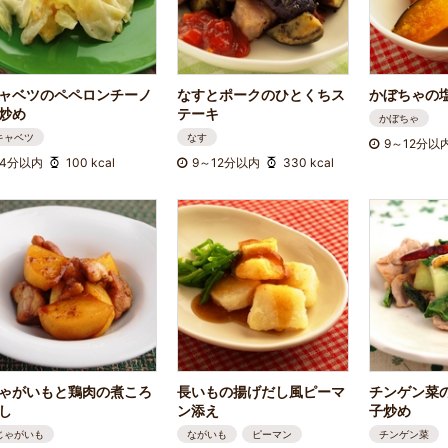
ャベツのペペロンチーノ
なすとポークのひとくちス
かぼちゃの
炒め
テーキ
かぼちゃ
キャベツ
なす
9～12分以
4分以内
100 kcal
9～12分以内
330 kcal
ゃがいもと鶏肉の煮ころ
長いもの揚げだし風ピーマ
チンゲン菜
し
ン添え
子炒め
じゃがいも
ながいも
ピーマン
チンゲン菜