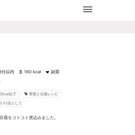
8分以内
160 kcal
副菜
0kcal以下
野菜と豆腐レシピ
ラス1品として
豆腐をコトコト煮込みました。