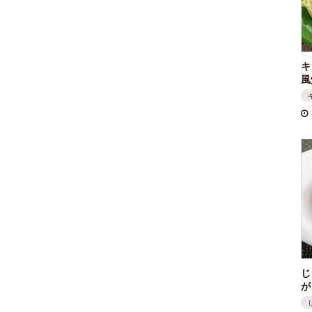
キ
風
じ
が