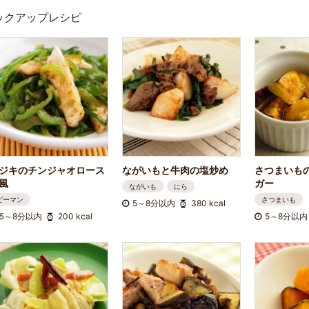
ックアップレシピ
ジキのチンジャオロース
ながいもと牛肉の塩炒め
さつまいも
風
ガー
ながいも
にら
ピーマン
さつまいも
5～8分以内
380 kcal
5～8分以内
200 kcal
5～8分以内