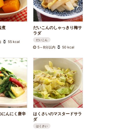
塩煮
だいこんのしゃっきり梅サ
ラダ
だいこん
内
55 kcal
5～8分以内
50 kcal
のにんにく唐辛
はくさいのマスタードサラ
ダ
はくさい