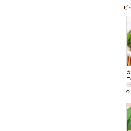
ピ
カ
ー