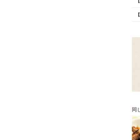
【
【
同