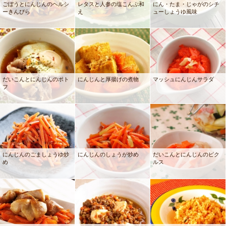
ごぼうとにんじんのヘルシ
レタスと人参の塩こんぶ和
にん・たま・じゃがのシチ
ーきんぴら
え
ューしょうゆ風味
だいこんとにんじんのポト
にんじんと厚揚げの煮物
マッシュにんじんサラダ
フ
にんじんのごましょうゆ炒
にんじんのしょうが炒め
だいこんとにんじんのピク
め
ルス