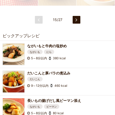
15/27
ピックアップレシピ
ながいもと牛肉の塩炒め
ながいも
にら
5～8分以内
380 kcal
だいこんと豚バラの煮込み
だいこん
9～12分以内
460 kcal
長いもの揚げだし風ピーマン添え
ながいも
ピーマン
5～8分以内
80 kcal