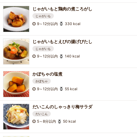
じゃがいもと鶏肉の煮ころがし
じゃがいも
9～12分以内
330 kcal
じゃがいもとえびの揚げびたし
じゃがいも
9～12分以内
140 kcal
かぼちゃの塩煮
かぼちゃ
9～12分以内
55 kcal
だいこんのしゃっきり梅サラダ
だいこん
5～8分以内
50 kcal