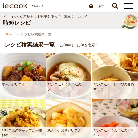
ヘルプ
イエコックの宅配カット野菜を使って、素早くおいしく
時短レシピ
HOME
レシピ検索結果一覧
レシピ検索結果一覧
(
27件中 1 - 15件を表示
)
マーボだいこん
だいこんとにんじんのポト
だいこんと干しえびの炒め
フ
サラダ
だいこんのチャンプルー風
あんかけ焼きだいこん
だいこんとにんじんのピク
炒め
ルス