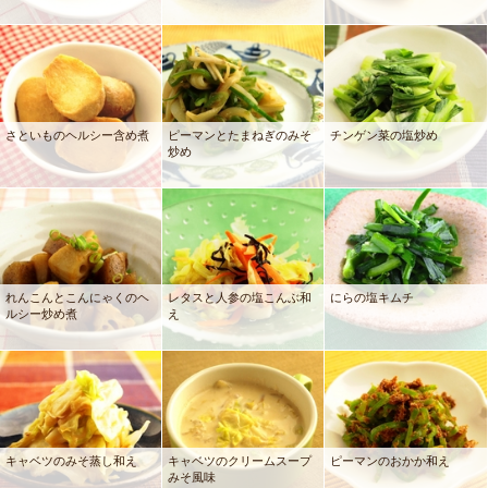
さといものヘルシー含め煮
ピーマンとたまねぎのみそ
チンゲン菜の塩炒め
炒め
れんこんとこんにゃくのヘ
レタスと人参の塩こんぶ和
にらの塩キムチ
ルシー炒め煮
え
キャベツのみそ蒸し和え
キャベツのクリームスープ
ピーマンのおかか和え
みそ風味