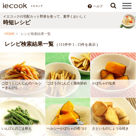
ヘルプ
イエコックの宅配カット野菜を使って、素早くおいしく
時短レシピ
HOME
レシピ検索結果一覧
レシピ検索結果一覧
(
111件中 1 - 15件を表示
)
ごぼうとにんじんのヘルシ
ごぼうのにんにく風味炒め
かぼちゃの塩煮
ーきんぴら
いんげんのごま和え
ヘルシーかぼちゃの煮つけ
さといものしょうゆ焼き