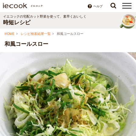
ヘルプ
イエコックの宅配カット野菜を使って、素早くおいしく
時短レシピ
HOME
レシピ検索結果一覧
和風コールスロー
和風コールスロー