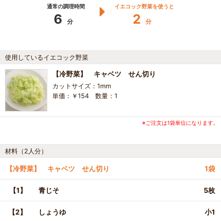
通常の調理時間
イエコック野菜を使うと
6
2
分
分
使用しているイエコック野菜
【冷野菜】 キャベツ せん切り
カットサイズ：1mm
単価：￥154 数量：1
※ご注文は1袋単位になります。
材料（2人分）
【冷野菜】 キャベツ せん切り
1袋
【1】
青じそ
5枚
【2】
しょうゆ
小1