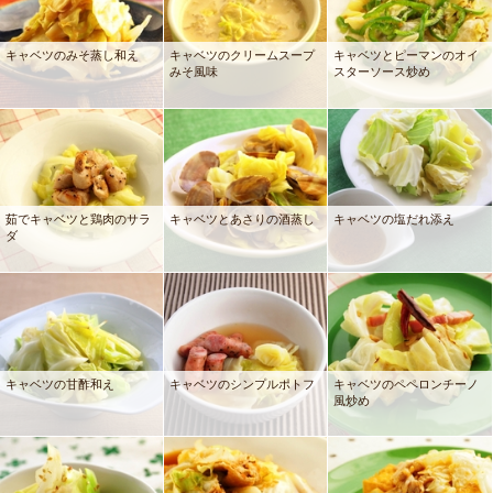
キャベツのみそ蒸し和え
キャベツのクリームスープ
キャベツとピーマンのオイ
みそ風味
スターソース炒め
茹でキャベツと鶏肉のサラ
キャベツとあさりの酒蒸し
キャベツの塩だれ添え
ダ
キャベツの甘酢和え
キャベツのシンプルポトフ
キャベツのペペロンチーノ
風炒め