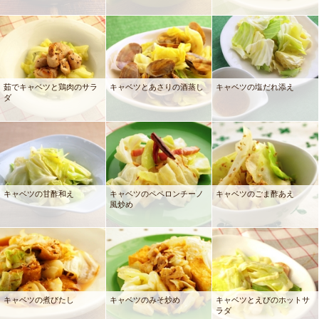
茹でキャベツと鶏肉のサラ
キャベツとあさりの酒蒸し
キャベツの塩だれ添え
ダ
キャベツの甘酢和え
キャベツのペペロンチーノ
キャベツのごま酢あえ
風炒め
キャベツの煮びたし
キャベツのみそ炒め
キャベツとえびのホットサ
ラダ