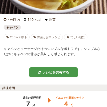
4分以内
140 kcal
副菜
キャベツ
200kcal以下
野菜とお肉レシピ
忙しい朝に
キャベツとソーセージだけのシンプルなポトフです。シンプルな
だけにキャベツの甘みが美味しく感じられます。
レシピを共有する
調理時間
通常の調理時間
イエコック野菜を使うと
7
4
分
分