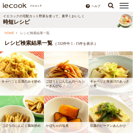
ヘルプ
イエコックの宅配カット野菜を使って、素早くおいしく
時短レシピ
HOME
レシピ検索結果一覧
レシピ検索結果一覧
(
332件中 1 - 15件を表示
)
キャベツと豆腐のみそ炒め
ごぼうとにんじんのヘルシ
キャベツと厚揚げのあっさ
ーきんぴら
り煮
ごぼうのにんにく風味炒め
かぼちゃの塩煮
豆腐のピーマンあんかけ