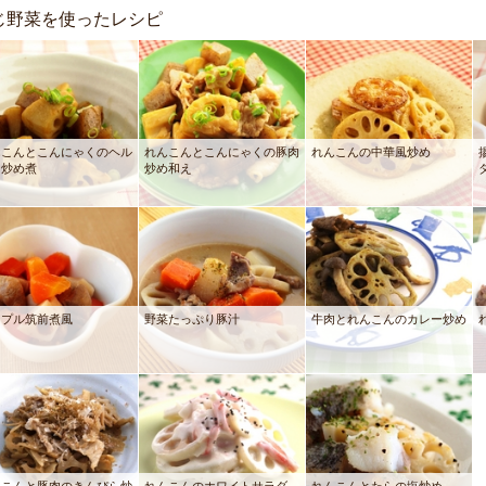
じ野菜を使ったレシピ
んこんとこんにゃくのヘル
れんこんとこんにゃくの豚肉
れんこんの中華風炒め
ー炒め煮
炒め和え
ンプル筑前煮風
野菜たっぷり豚汁
牛肉とれんこんのカレー炒め