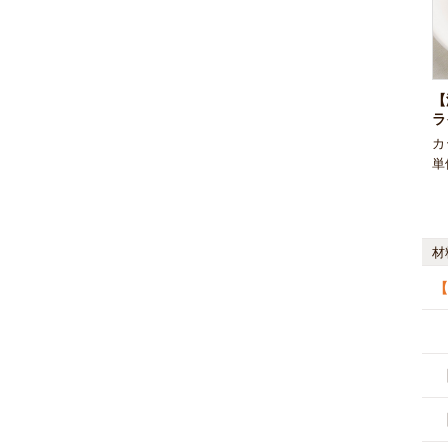
【
ラ
カ
単
材
【