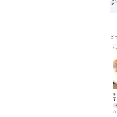
れ
め
ピ
チ
子