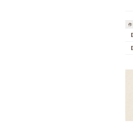
作
【
【