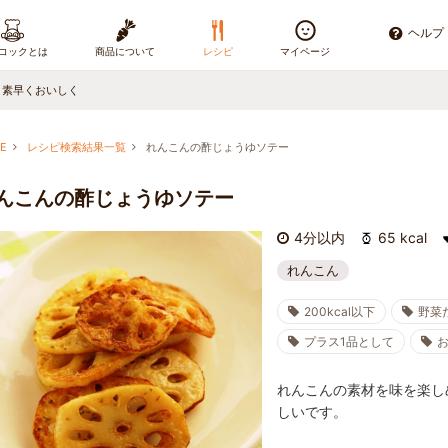
ヘルプ
コックとは
商品について
レシピ
マイページ
、素早くおいしく
E
レシピ検索結果一覧
れんこんの酢じょうゆソテー
んこんの酢じょうゆソテー
4分以内
65 kcal
れんこん
200kcal以下
野菜
プラス1品として
れんこんの素材を味を楽し
しいです。