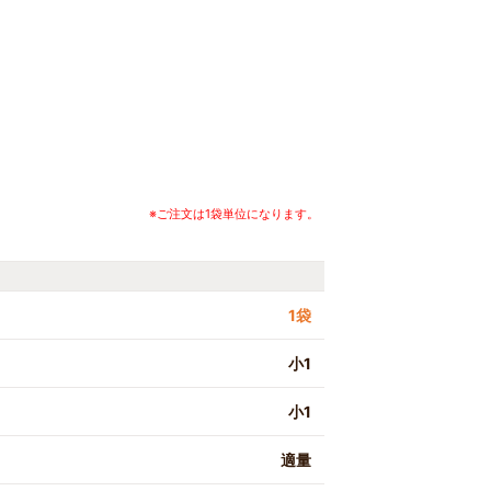
※ご注文は1袋単位になります。
1袋
小1
小1
適量