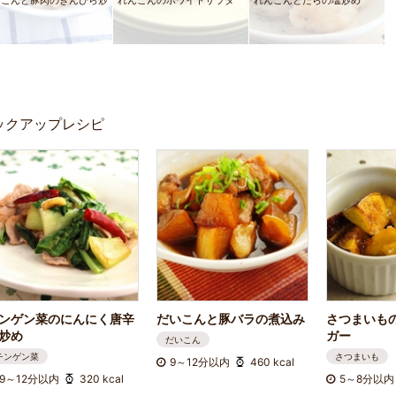
んこんと豚肉のきんぴら炒
れんこんのホワイトサラダ
れんこんとたらの塩炒め
ックアップレシピ
ンゲン菜のにんにく唐辛
だいこんと豚バラの煮込み
さつまいも
炒め
ガー
だいこん
チンゲン菜
さつまいも
9～12分以内
460 kcal
9～12分以内
320 kcal
5～8分以内