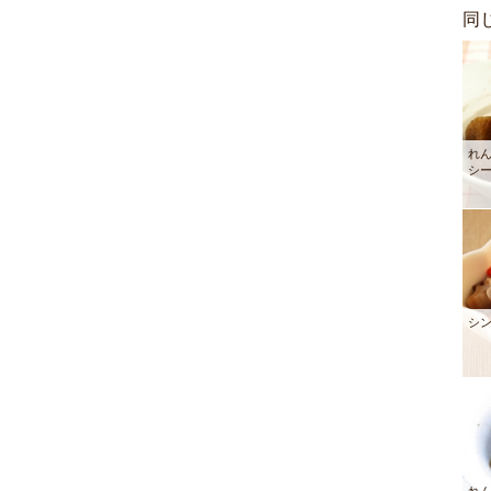
同
れ
シ
シ