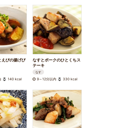
とえびの揚げび
なすとポークのひとくちス
テーキ
なす
内
140 kcal
9～12分以内
330 kcal