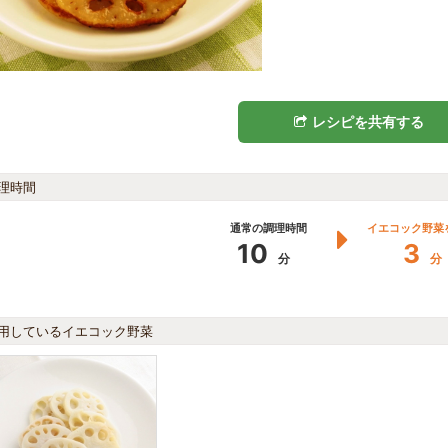
レシピを共有する
理時間
通常の調理時間
イエコック野菜
10
3
分
分
用しているイエコック野菜