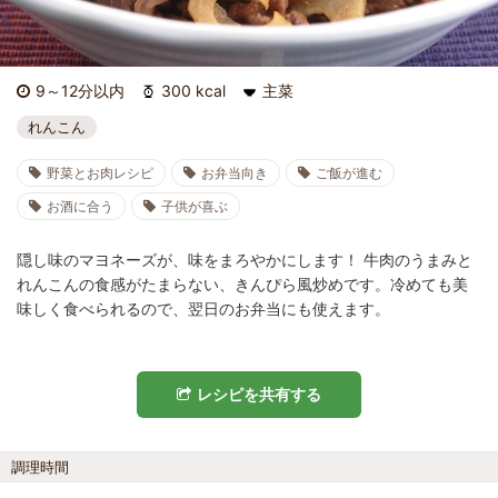
9～12分以内
300 kcal
主菜
れんこん
野菜とお肉レシピ
お弁当向き
ご飯が進む
お酒に合う
子供が喜ぶ
隠し味のマヨネーズが、味をまろやかにします！ 牛肉のうまみと
れんこんの食感がたまらない、きんぴら風炒めです。冷めても美
味しく食べられるので、翌日のお弁当にも使えます。
レシピを共有する
調理時間