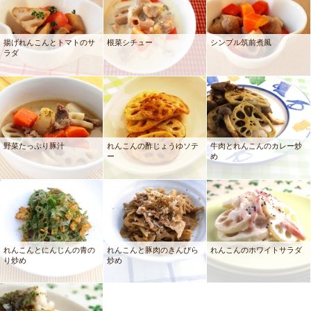
揚げれんこんとトマトのサ
根菜シチュー
シンプル筑前煮風
ラダ
野菜たっぷり豚汁
れんこんの酢じょうゆソテ
牛肉とれんこんのカレー炒
ー
め
れんこんとにんじんの青の
れんこんと豚肉のきんぴら
れんこんのホワイトサラダ
り炒め
炒め