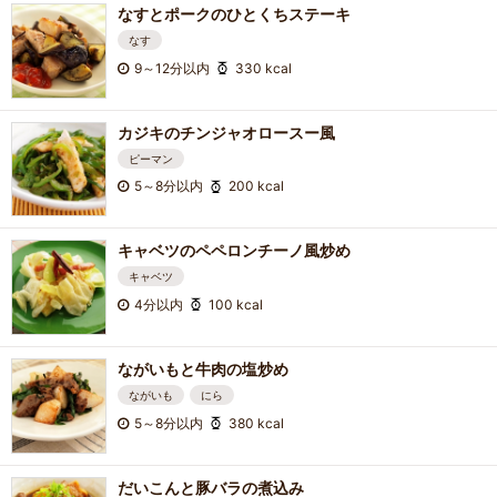
なすとポークのひとくちステーキ
なす
9～12分以内
330 kcal
カジキのチンジャオロースー風
ピーマン
5～8分以内
200 kcal
キャベツのペペロンチーノ風炒め
キャベツ
4分以内
100 kcal
ながいもと牛肉の塩炒め
ながいも
にら
5～8分以内
380 kcal
だいこんと豚バラの煮込み